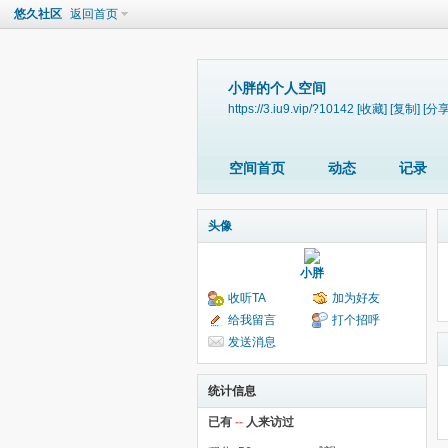
悠久社区
返回首页
小胖的个人空间
https://3.iu9.vip/?10142
[收藏]
[复制]
[分享
空间首页
动态
记录
头像
小胖
收听TA
加为好友
给我留言
打个招呼
发送消息
统计信息
已有
--
人来访过