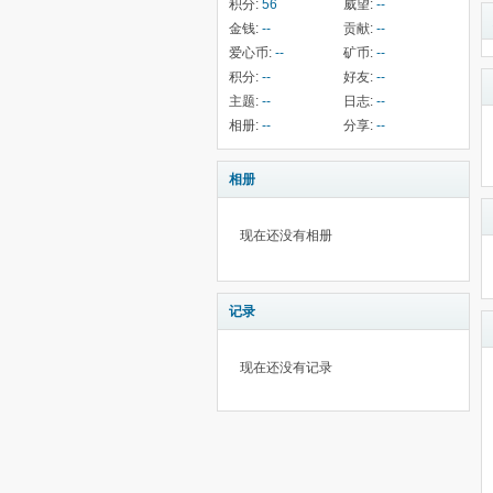
积分:
56
威望:
--
金钱:
--
贡献:
--
爱心币:
--
矿币:
--
积分:
--
好友:
--
主题:
--
日志:
--
相册:
--
分享:
--
相册
现在还没有相册
记录
现在还没有记录