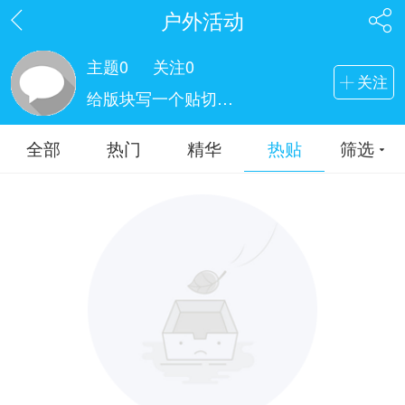
户外活动
主题
0
关注
0
关注
给版块写一个贴切的简介吧
全部
热门
精华
热贴
筛选