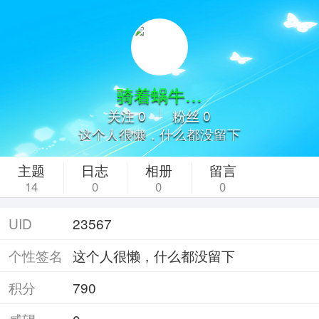
骑着蜗牛逛苍穹3
关注 0
粉丝 0
这个人很懒，什么都没留下
主题
日志
相册
留言
14
0
0
0
UID
23567
个性签名
这个人很懒，什么都没留下
积分
790