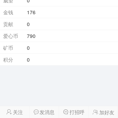
威望
0
金钱
176
贡献
0
爱心币
790
矿币
0
积分
0
关注
发消息
打招呼
加好友