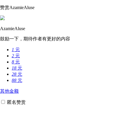
赞赏AzamieAluse
AzamieAluse
鼓励一下，期待作者有更好的内容
1
元
2
元
8
元
18
元
28
元
88
元
其他金额
匿名赞赏